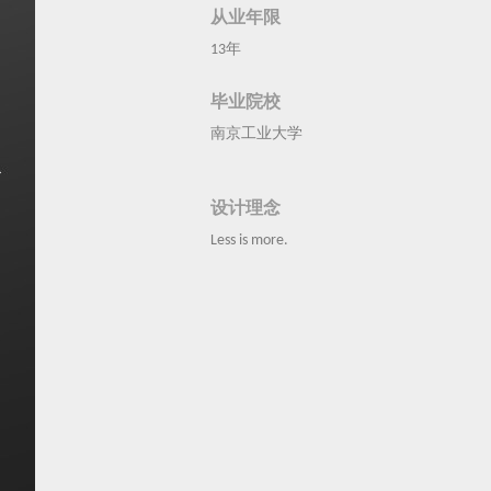
从业年限
13年
毕业院校
南京工业大学
设计理念
Less is more.