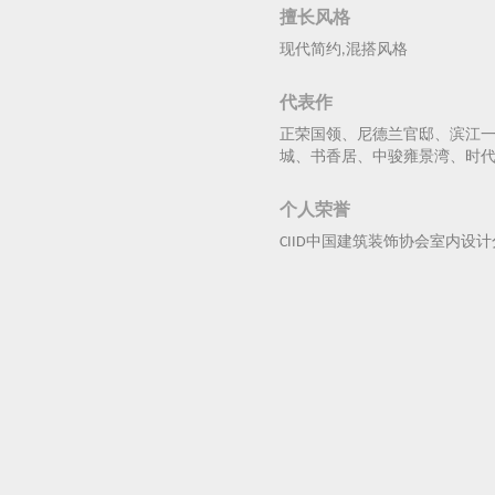
擅长风格
现代简约,混搭风格
代表作
正荣国领、尼德兰官邸、滨江
城、书香居、中骏雍景湾、时代
个人荣誉
CIID中国建筑装饰协会室内设