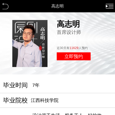
高志明
高志明
首席设计师
近30天有
11629
人预约
立即预约
毕业时间
7年
毕业院校
江西科技学院