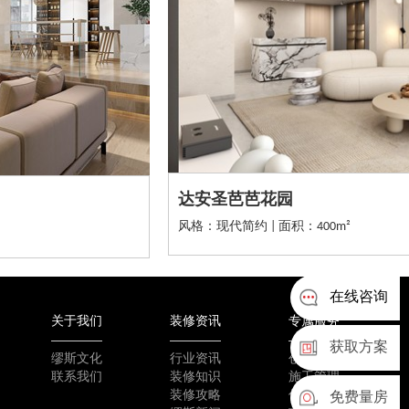
达安圣芭芭花园
风格：现代简约 | 面积：400m²
在线咨询
关于我们
装修资讯
专属服务
获取方案
缪斯文化
行业资讯
创新工艺
联系我们
装修知识
施工管理
装修攻略
优质选材
免费量房