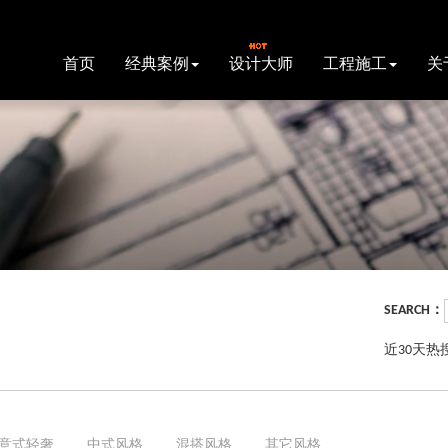
首页
经典案例
设计大师
工程施工
关
SEARCH：
近30天热
意式轻奢
中式风格
混搭风格
其它风格