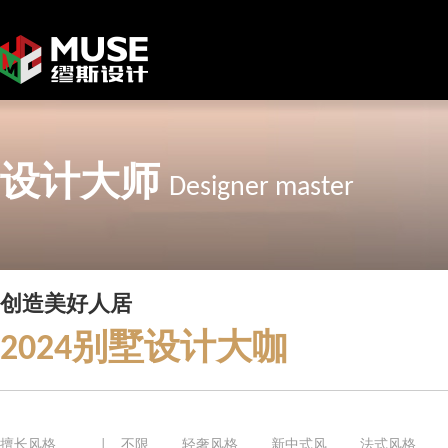
设计大师
Designer master
创造美好人居
2024别墅设计大咖
擅长风格
|
不限
轻奢风格
新中式风
法式风格