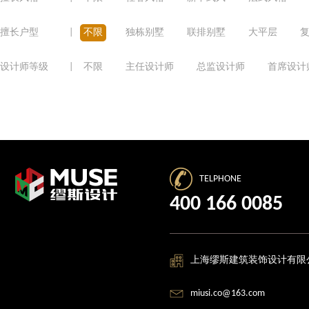
擅长户型
|
不限
独栋别墅
联排别墅
大平层
设计师等级
|
不限
主任设计师
总监设计师
首席设计
TELPHONE
400 166 0085
上海缪斯建筑装饰设计有限
miusi.co@163.com