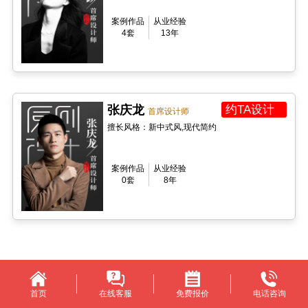
案例作品
从业经验
4套
13年
张庆龙
约TA设计
首席设计师
擅长风格：新中式风,现代简约
案例作品
从业经验
0套
8年
首页
在线客服
免费报价
电话咨询