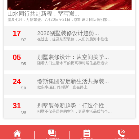
山水同行共赴新程，墅写巅...
盛夏七月，万物繁盛。7月20日至21日，缪斯设计团队暂别繁...
17
2026别墅装修设计趋势...
在过去，提及别墅装修，人们的脑海中往往浮
/07
现出金碧辉煌的水晶...
05
别墅装修设计：从空间美学...
随着人们生活水平的提高和对居住品质追求的
/05
不断升级，别墅装修...
24
缪斯集团智启新生活共探装...
做实事/赢口碑/缪斯一直在路上
/10
31
别墅装修新趋势：打造个性...
别墅不仅是居住的空间，更是生活品质与个人
/08
品味的体现。近年来...