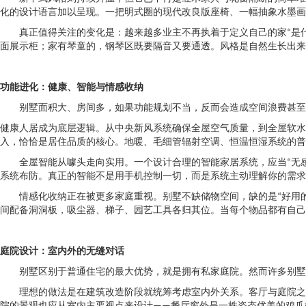
化的设计语言加以呈现。一把明式圈的现代改良版座椅、一幅抽象水墨画
真正值得关注的变化是：越来越多业主不再执着于定义自己的家“是
面展示柜；家有琴童的，钢琴区既要隔音又要通透。风格是自然生长出来
功能进化：健康、智能与情感收纳
别墅面积大、房间多，如果功能规划不当，反而会造成空间浪费甚至
健康人居成为底层逻辑。从中央新风系统确保全屋空气质量，到全屋软水、
入，恰恰是居住品质的核心。地暖、毛细管辐射空调、恒温恒湿系统的普
全屋智能从噱头走向实用。一个设计合理的智能家居系统，应当“无
系统布防。真正的智能不是用手机控制一切，而是系统主动理解你的需求
情感化收纳正在被更多家庭重视。别墅不缺储物空间，缺的是“好用的
间配备洞洞板，吸尘器、梯子、园艺工具各归其位。当每个物品都有自己
庭院设计：室内外的无缝对话
别墅区别于普通住宅的最大优势，就是拥有私家庭院。然而许多别墅
理想的做法是在建筑改造阶段就统筹考虑室内外关系。客厅与庭院之