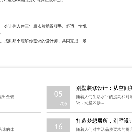
的尺度感和自由度才能真正被释放。
，会让你入住三年后依然觉得顺手、舒适、愉悦
。
。找到那个理解你需求的设计师，共同完成一场
别墅装修设计：从空间美学
05
现出金碧
随着人们生活水平的提高和对
级，别墅装修...
/05
打造梦想居所，别墅设计的
16
品味的体
随着人们对生活品质要求的提