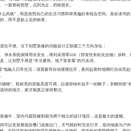
、一面青砖照壁，点到为止，韵味悠长。
什么风格”，而是按照自己的生活习惯和审美偏好来组合空间。喜欢读书
的，而不是贴上去的标签。
居住不便。当下别墅装修的功能设计正朝着三个方向深化：
净水系统保障用水安全，再到采用零VOC（挥发性有机化合物）涂料、环
及，让别墅不再是“冬冷夏热、地下室发霉”的代名词。
感”地融入日常生活：清晨窗帘自动缓缓拉开，夜间起夜时地脚灯自动亮
。
储物”。鞋柜里的层板高度可调，以便容纳长短不一的靴子；衣帽间按“长短
该待的地方，家才能真正保持整洁。
装修中，室内与庭院被割裂为两个独立的设计项目，这是极大的遗憾。
间可以安装整面折叠门或推拉门，天气晴好时完全打开，室内地面与户外