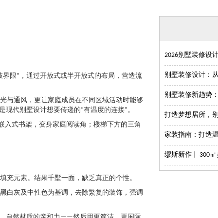
2026别墅装修设
别墅装修设计：
破界限”，通过开放式或半开放式的布局，营造流
别墅装修新趋势
光与通风，更让家庭成员在不同区域活动时能够
是现代别墅设计想要传递的“有温度的连接”。
打造梦想居所，
置嵌入式书架，变身家庭阅读角；楼梯下方的三角
家装指南：打造
缪斯新作 | 30
里填充元素。结果千墅一面，缺乏真正的个性。
黑白灰及中性色为基调，去除繁复的装饰，强调
、自然材质的亲和力——然后用更简洁、更国际