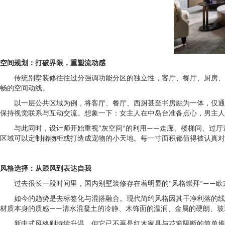
空间规划：打破界限，重塑流动感
传统别墅装修往往过分强调功能分区的独立性，客厅、餐厅、厨房、
畅的空间动线。
以一层公共区域为例，将客厅、餐厅、西厨甚至书房融为一体，仅通
保持视觉联系与互动交流。想象一下：女主人在中岛台准备点心，男主人
与此同时，设计师开始重视“灰空间”的利用——走廊、楼梯间、过
区域可以定制储物柜或打造成宠物的小天地。每一寸面积都值得被认真对
风格选择：从跟风到表达自我
过去很长一段时间里，国内别墅装修存在着明显的“风格崇拜”——欧
如今的趋势是去标签化与混搭融合。现代简约风格因其干净利落的线
材质本身的质感——清水混凝土的冷静、木饰面的温润、金属的硬朗、玻
新中式风格则持续升温，但它已不再是红木家具与花窗隔断的简单堆