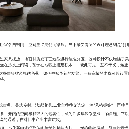
卧室各自封闭，空间显得局促而割裂。当下最受青睐的设计理念则是“打
过家具摆放、地面材质或顶面造型进行隐性分区。这种设计不仅增强了采
坐在沙发上阅读，孩子在地毯上搭建积木——彼此可见，互不干扰，这正
厅这些曾经被忽视的角落，如今被赋予新的功能。一条宽敞的走廊可以设
待。
式古典、美式乡村、法式浪漫……业主往往先选定一种“风格标签”，再往
条、开阔的空间感和强大的包容性，成为许多年轻别墅业主的首选。它以
璃的通透，在对比中产生丰富层次。
砌。当代新中式提取传统美学的精神内核——对称的秩序感、留白的意境