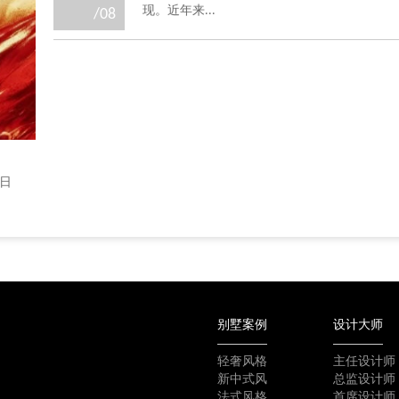
现。近年来...
/08
作日
别墅案例
设计大师
轻奢风格
主任设计师
新中式风
总监设计师
法式风格
首席设计师