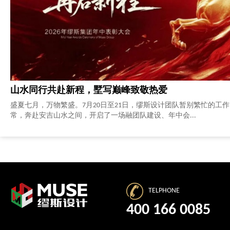
山水同行共赴新程，墅写巅峰致敬热爱
盛夏七月，万物繁盛。7月20日至21日，缪斯设计团队暂别繁忙的工
常，奔赴安吉山水之间，开启了一场融团队建设、年中会...
TELPHONE
400 166 0085