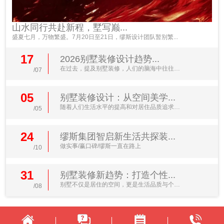
山水同行共赴新程，墅写巅...
盛夏七月，万物繁盛。7月20日至21日，缪斯设计团队暂别繁...
17
2026别墅装修设计趋势...
在过去，提及别墅装修，人们的脑海中往往浮
/07
现出金碧辉煌的水晶...
05
别墅装修设计：从空间美学...
随着人们生活水平的提高和对居住品质追求的
/05
不断升级，别墅装修...
24
缪斯集团智启新生活共探装...
做实事/赢口碑/缪斯一直在路上
/10
31
别墅装修新趋势：打造个性...
别墅不仅是居住的空间，更是生活品质与个人
/08
品味的体现。近年来...