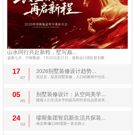
山水同行共赴新程，墅写巅...
盛夏七月，万物繁盛。7月20日至21日，缪斯设计团队暂别繁...
17
2026别墅装修设计趋势...
在过去，提及别墅装修，人们的脑海中往往浮
/07
现出金碧辉煌的水晶...
05
别墅装修设计：从空间美学...
随着人们生活水平的提高和对居住品质追求的
/05
不断升级，别墅装修...
24
缪斯集团智启新生活共探装...
做实事/赢口碑/缪斯一直在路上
/10