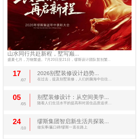
山水同行共赴新程，墅写巅...
盛夏七月，万物繁盛。7月20日至21日，缪斯设计团队暂别繁...
17
2026别墅装修设计趋势...
在过去，提及别墅装修，人们的脑海中往往浮
/07
现出金碧辉煌的水晶...
05
别墅装修设计：从空间美学...
随着人们生活水平的提高和对居住品质追求的
/05
不断升级，别墅装修...
24
缪斯集团智启新生活共探装...
做实事/赢口碑/缪斯一直在路上
/10