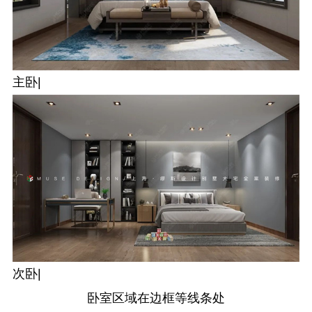
主卧|
次卧|
卧室区域在边框等线条处