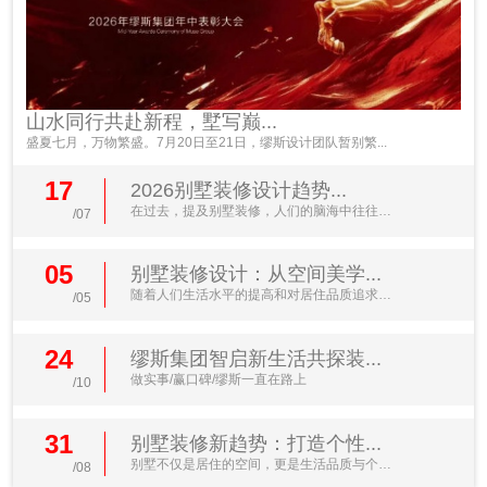
山水同行共赴新程，墅写巅...
盛夏七月，万物繁盛。7月20日至21日，缪斯设计团队暂别繁...
17
2026别墅装修设计趋势...
在过去，提及别墅装修，人们的脑海中往往浮
/07
现出金碧辉煌的水晶...
05
别墅装修设计：从空间美学...
随着人们生活水平的提高和对居住品质追求的
/05
不断升级，别墅装修...
24
缪斯集团智启新生活共探装...
做实事/赢口碑/缪斯一直在路上
/10
31
别墅装修新趋势：打造个性...
别墅不仅是居住的空间，更是生活品质与个人
/08
品味的体现。近年来...