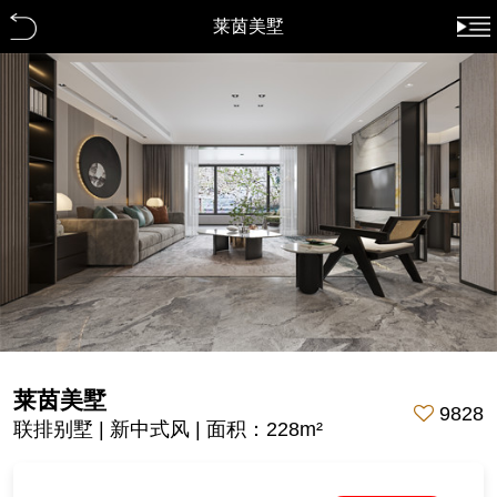
莱茵美墅
莱茵美墅
9828
联排别墅 | 新中式风 | 面积：228m²