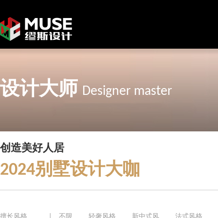
设计大师
Designer master
创造美好人居
2024别墅设计大咖
擅长风格
|
不限
轻奢风格
新中式风
法式风格