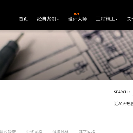
首页
经典案例
设计大师
工程施工
关
SEARCH：
近30天热
意式轻奢
中式风格
混搭风格
其它风格