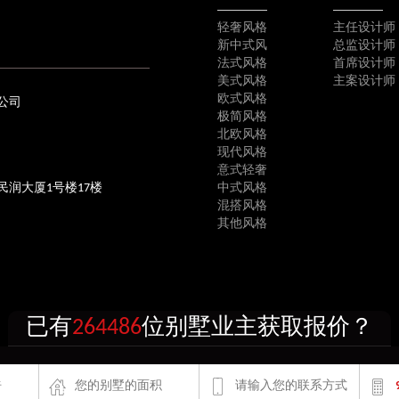
轻奢风格
主任设计师
新中式风
总监设计师
法式风格
首席设计师
美式风格
主案设计师
欧式风格
公司
极简风格
北欧风格
现代风格
意式轻奢
民润大厦1号楼17楼
中式风格
混搭风格
其他风格
已有
264486
位别墅业主获取报价？
上海市徐汇区宜山路1388号民润大厦1号楼17楼
建筑装饰设计有限公司 严禁抄袭复制 CopyRight @ 2003-2025
沪I