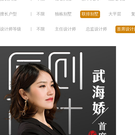
擅长户型
|
不限
独栋别墅
联排别墅
大平层
设计师等级
|
不限
主任设计师
总监设计师
首席设计