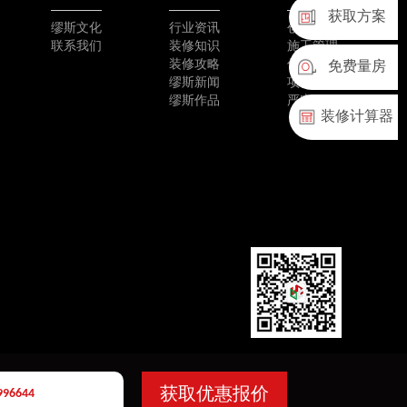
获取方案
缪斯文化
行业资讯
创新工艺
联系我们
装修知识
施工管理
装修攻略
优质选材
免费量房
缪斯新闻
项目团队
缪斯作品
严密验收
装修计算器
✕
CP备1302134134
获取优惠报价