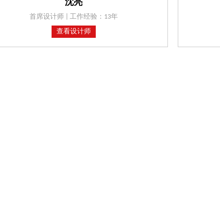
沈亮
首席设计师 | 工作经验：13年
查看设计师